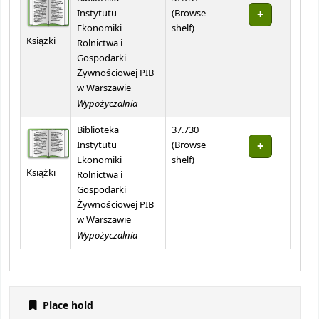
Instytutu
(
Browse
(Opens below)
Ekonomiki
shelf
)
Książki
Rolnictwa i
Gospodarki
Żywnościowej PIB
w Warszawie
Wypożyczalnia
Biblioteka
37.730
Instytutu
(
Browse
(Opens below)
Ekonomiki
shelf
)
Książki
Rolnictwa i
Gospodarki
Żywnościowej PIB
w Warszawie
Wypożyczalnia
Place hold