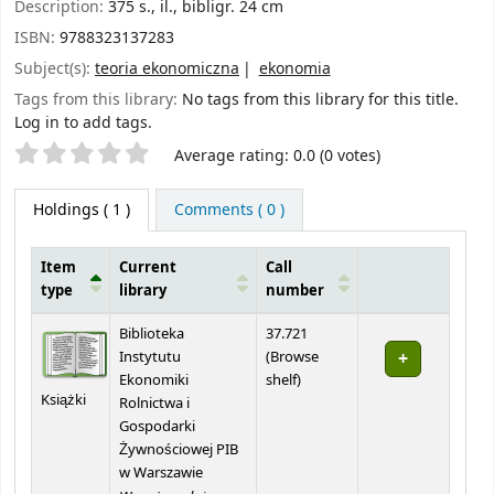
Description:
375 s., il., bibligr. 24 cm
ISBN:
9788323137283
Subject(s):
teoria ekonomiczna
ekonomia
Tags from this library:
No tags from this library for this title.
Log in to add tags.
Star ratings
Average rating: 0.0 (0 votes)
Holdings
( 1 )
Comments ( 0 )
Item
Current
Call
type
library
number
Holdings
Biblioteka
37.721
Instytutu
(
Browse
(Opens below)
Ekonomiki
shelf
)
Książki
Rolnictwa i
Gospodarki
Żywnościowej PIB
w Warszawie