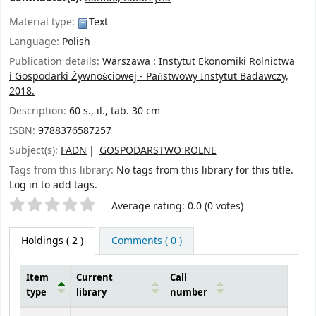
Material type:
Text
Language:
Polish
Publication details:
Warszawa :
Instytut Ekonomiki Rolnictwa
i Gospodarki Żywnościowej - Państwowy Instytut Badawczy,
2018.
Description:
60 s., il., tab. 30 cm
ISBN:
9788376587257
Subject(s):
FADN
GOSPODARSTWO ROLNE
Tags from this library:
No tags from this library for this title.
Log in to add tags.
Star ratings
Average rating: 0.0 (0 votes)
Holdings
( 2 )
Comments ( 0 )
Item
Current
Call
type
library
number
Holdings