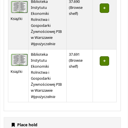
Biblioteka
37.690
Instytutu
(
Browse
(Opens below)
Ekonomiki
shelf
)
Książki
Rolnictwa i
Gospodarki
Żywnościowej PIB
w Warszawie
Wypożyczalnia
Biblioteka
37.691
Instytutu
(
Browse
(Opens below)
Ekonomiki
shelf
)
Książki
Rolnictwa i
Gospodarki
Żywnościowej PIB
w Warszawie
Wypożyczalnia
Place hold