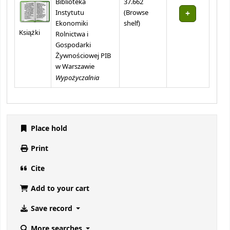
Biblioteka
37.662
Instytutu
(
Browse
(Opens below)
Ekonomiki
shelf
)
Książki
Rolnictwa i
Gospodarki
Żywnościowej PIB
w Warszawie
Wypożyczalnia
Place hold
Print
Cite
Add to your cart
Save record
More searches