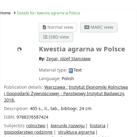
Home
Details for:
Kwestia agrarna w Polsce
Normal view
MARC view
ISBD view
Kwestia agrarna w Polsce
By:
Zegar, Józef Stanisław
Material type:
Text
Language:
Polish
Publication details:
Warszawa :
Instytut Ekonomiki Rolnictwa
i Gospodarki Żywnościowej - Państwowy Instytut Badawczy,
2018.
Description:
405 s., il., tab., bibliogr. 24 cm
ISBN:
9788376587424
Subject(s):
rolnictwo
kierunki rozwoju
historia
gospodarstwo rodzinne
struktura agrarna