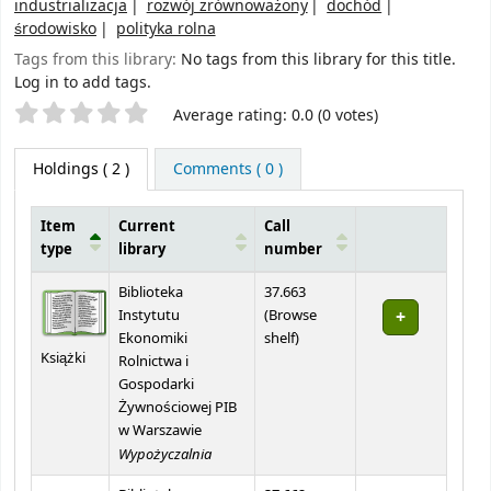
industrializacja
rozwój zrównoważony
dochód
środowisko
polityka rolna
Tags from this library:
No tags from this library for this title.
Log in to add tags.
Star ratings
Average rating: 0.0 (0 votes)
Holdings
( 2 )
Comments ( 0 )
Item
Current
Call
type
library
number
Holdings
Biblioteka
37.663
Instytutu
(
Browse
(Opens below)
Ekonomiki
shelf
)
Książki
Rolnictwa i
Gospodarki
Żywnościowej PIB
w Warszawie
Wypożyczalnia