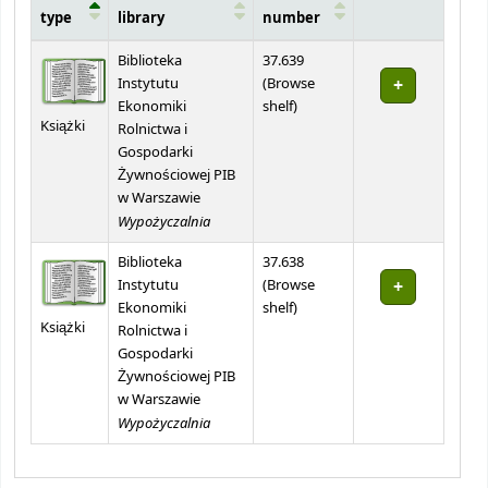
type
library
number
Holdings
Biblioteka
37.639
Instytutu
(
Browse
(Opens below)
Ekonomiki
shelf
)
Książki
Rolnictwa i
Gospodarki
Żywnościowej PIB
w Warszawie
Wypożyczalnia
Biblioteka
37.638
Instytutu
(
Browse
(Opens below)
Ekonomiki
shelf
)
Książki
Rolnictwa i
Gospodarki
Żywnościowej PIB
w Warszawie
Wypożyczalnia