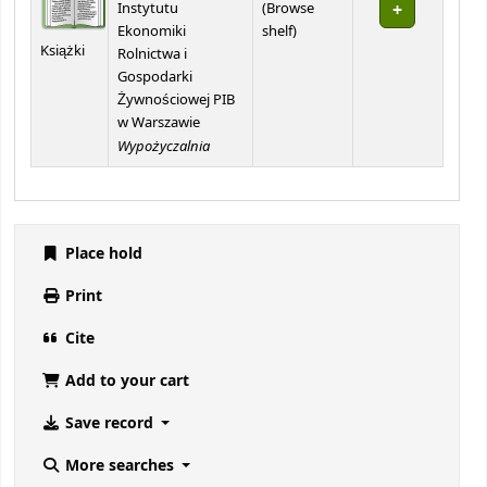
Instytutu
(
Browse
(Opens below)
Ekonomiki
shelf
)
Książki
Rolnictwa i
Gospodarki
Żywnościowej PIB
w Warszawie
Wypożyczalnia
Place hold
Print
Cite
Add to your cart
Save record
More searches