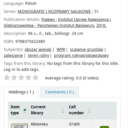
Language:
Polish
Series:
MONOGRAFIE I ROZPRAWY NAUKOWE
; 51
Publication details:
Puławy :
Instytut Upraw Nawożenia i
Gleboznawstwa - Państwowy Instytut Badawczy,
2016.
Description:
96 s., il., tab., bibliogr. 24 cm
ISBN:
9788375622485
Subject(s):
obszar wiejski
WPR
scalanie gruntów
zalesianie
teren rolny
program rolnośrodowiskowy
Tags from this library:
No tags from this library for this title.
Log in to add tags.
Star ratings
Average rating: 0.0 (0 votes)
Holdings
( 1 )
Comments ( 0 )
Item
Current
Call
type
library
number
Holdings
Biblioteka
37.605