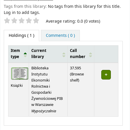
Tags from this library:
No tags from this library for this title.
Log in to add tags.
Star ratings
Average rating: 0.0 (0 votes)
Holdings
( 1 )
Comments ( 0 )
Item
Current
Call
type
library
number
Holdings
Biblioteka
37.595
Instytutu
(
Browse
(Opens below)
Ekonomiki
shelf
)
Książki
Rolnictwa i
Gospodarki
Żywnościowej PIB
w Warszawie
Wypożyczalnia