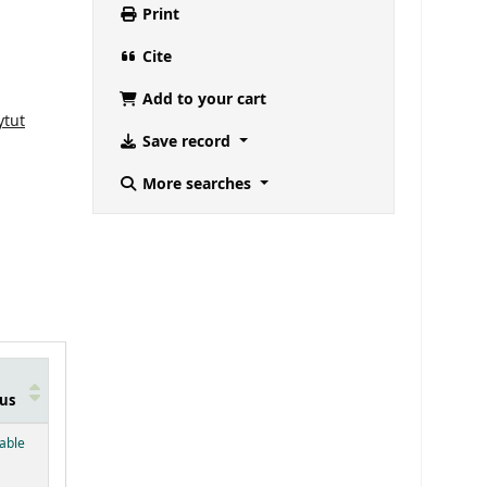
Print
Cite
Add to your cart
ytut
Save record
More searches
us
below)
lable