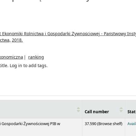
t Ekonomiki Rolnictwa i Gospodarki Żywnościowej - Państwowy Inst
ctwa,
2018.
ekonomiczna
ranking
itle.
Log in to add tags.
Call number
Stat
(Opens 
 i Gospodarki Żywnościowej PIB w
37.590 (
Browse shelf
)
Avai