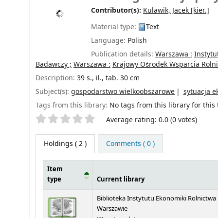
Contributor(s):
Kulawik, Jacek
[kier.]
Material type:
Text
Language:
Polish
Publication details:
Warszawa :
Instytu
Badawczy ;
Warszawa :
Krajowy Ośrodek Wsparcia Rolni
Description:
39 s., il., tab. 30 cm
Subject(s):
gospodarstwo wielkoobszarowe
sytuacja 
Tags from this library:
No tags from this library for this t
Star ratings
Average rating: 0.0 (0 votes)
Holdings
( 2 )
Comments ( 0 )
Item
type
Current library
Holdings
Biblioteka Instytutu Ekonomiki Rolnictwa
Warszawie