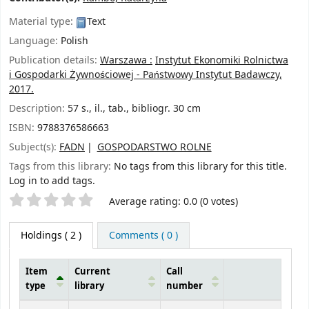
Material type:
Text
Language:
Polish
Publication details:
Warszawa :
Instytut Ekonomiki Rolnictwa
i Gospodarki Żywnościowej - Państwowy Instytut Badawczy,
2017.
Description:
57 s., il., tab., bibliogr. 30 cm
ISBN:
9788376586663
Subject(s):
FADN
GOSPODARSTWO ROLNE
Tags from this library:
No tags from this library for this title.
Log in to add tags.
Star ratings
Average rating: 0.0 (0 votes)
Holdings
( 2 )
Comments ( 0 )
Item
Current
Call
type
library
number
Holdings