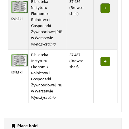
Biblioteka
37.486
Instytutu
(
Browse
(Opens below)
Ekonomiki
shelf
)
Książki
Rolnictwa i
Gospodarki
Żywnościowej PIB
w Warszawie
Wypożyczalnia
Biblioteka
37.487
Instytutu
(
Browse
(Opens below)
Ekonomiki
shelf
)
Książki
Rolnictwa i
Gospodarki
Żywnościowej PIB
w Warszawie
Wypożyczalnia
Place hold