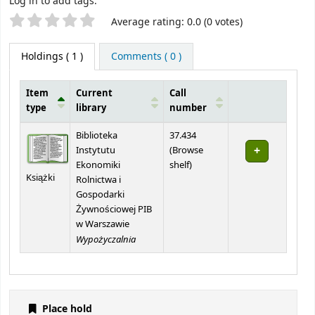
Log in to add tags.
Star ratings
Average rating: 0.0 (0 votes)
Holdings
( 1 )
Comments ( 0 )
Item
Current
Call
type
library
number
Holdings
Biblioteka
37.434
Instytutu
(
Browse
(Opens below)
Ekonomiki
shelf
)
Książki
Rolnictwa i
Gospodarki
Żywnościowej PIB
w Warszawie
Wypożyczalnia
Place hold