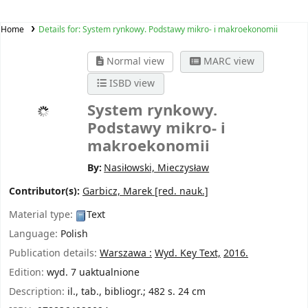
Home
Details for:
System rynkowy. Podstawy mikro- i makroekonomii
Normal view
MARC view
ISBD view
System rynkowy.
Podstawy mikro- i
makroekonomii
By:
Nasiłowski, Mieczysław
Contributor(s):
Garbicz, Marek
[red. nauk.]
Material type:
Text
Language:
Polish
Publication details:
Warszawa :
Wyd. Key Text,
2016.
Edition:
wyd. 7 uaktualnione
Description:
il., tab., bibliogr.; 482 s. 24 cm