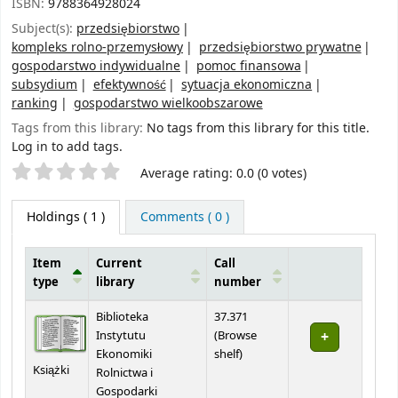
ISBN:
9788364928024
Subject(s):
przedsiębiorstwo
kompleks rolno-przemysłowy
przedsiębiorstwo prywatne
gospodarstwo indywidualne
pomoc finansowa
subsydium
efektywność
sytuacja ekonomiczna
ranking
gospodarstwo wielkoobszarowe
Tags from this library:
No tags from this library for this title.
Log in to add tags.
Star ratings
Average rating: 0.0 (0 votes)
Holdings
( 1 )
Comments ( 0 )
Item
Current
Call
type
library
number
Holdings
Biblioteka
37.371
Instytutu
(
Browse
(Opens below)
Ekonomiki
shelf
)
Książki
Rolnictwa i
Gospodarki