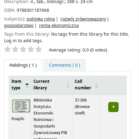
Description:
il., tab., bibliogr.; 268 s. 24 cm
ISBN:
9788301187668
Subject(s):
polityka rolna
rozwój zrównoważony
gospodarstwo
renta ekonomiczna
Tags from this library:
No tags from this library for this title.
Log in to add tags.
Star ratings
Average rating: 0.0 (0 votes)
Holdings
( 1 )
Comments ( 0 )
Item
Current
Call
type
library
number
Holdings
Biblioteka
37.368
Instytutu
(
Browse
(Opens below)
Ekonomiki
shelf
)
Książki
Rolnictwa i
Gospodarki
Żywnościowej PIB