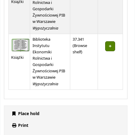
Książki
Rolnictwa i
Gospodarki
Żywnościowej PIB
w Warszawie
Wypożyczalnia
Biblioteka
37.341
Instytutu
(
Browse
(Opens below)
Ekonomiki
shelf
)
Książki
Rolnictwa i
Gospodarki
Żywnościowej PIB
w Warszawie
Wypożyczalnia
Place hold
Print