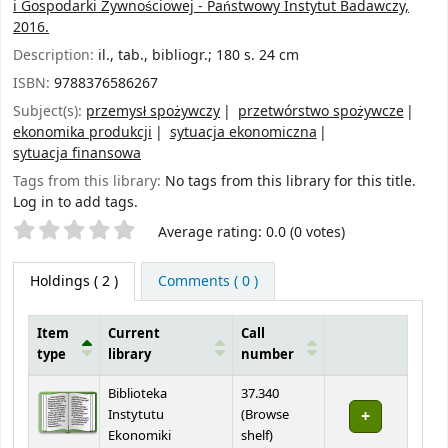
i Gospodarki Żywnościowej - Państwowy Instytut Badawczy,
2016.
Description:
il., tab., bibliogr.; 180 s. 24 cm
ISBN:
9788376586267
Subject(s):
przemysł spożywczy
przetwórstwo spożywcze
ekonomika produkcji
sytuacja ekonomiczna
sytuacja finansowa
Tags from this library:
No tags from this library for this title.
Log in to add tags.
Star ratings
Average rating: 0.0 (0 votes)
Holdings
( 2 )
Comments ( 0 )
Item
Current
Call
type
library
number
Holdings
Biblioteka
37.340
Instytutu
(
Browse
(Opens below)
Ekonomiki
shelf
)