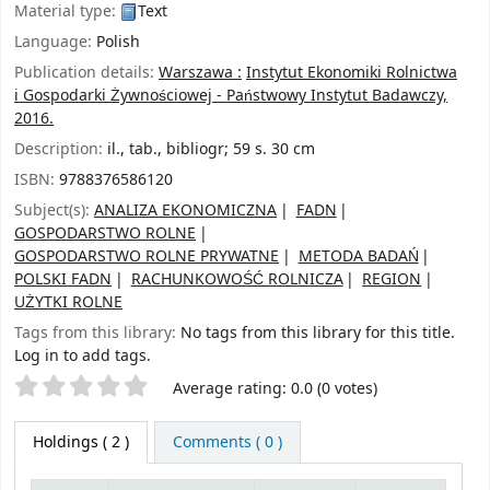
Material type:
Text
Language:
Polish
Publication details:
Warszawa :
Instytut Ekonomiki Rolnictwa
i Gospodarki Żywnościowej - Państwowy Instytut Badawczy,
2016.
Description:
il., tab., bibliogr; 59 s. 30 cm
ISBN:
9788376586120
Subject(s):
ANALIZA EKONOMICZNA
FADN
GOSPODARSTWO ROLNE
GOSPODARSTWO ROLNE PRYWATNE
METODA BADAŃ
POLSKI FADN
RACHUNKOWOŚĆ ROLNICZA
REGION
UŻYTKI ROLNE
Tags from this library:
No tags from this library for this title.
Log in to add tags.
Star ratings
Average rating: 0.0 (0 votes)
Holdings
( 2 )
Comments ( 0 )