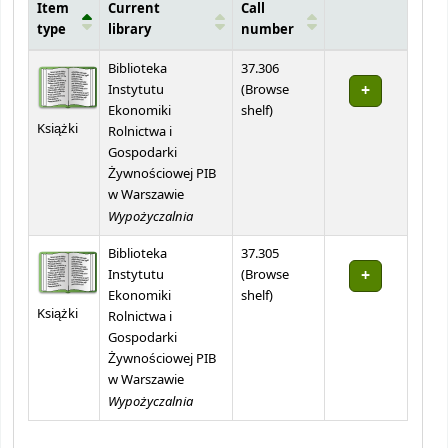
Item
Current
Call
type
library
number
Holdings
Biblioteka
37.306
Instytutu
(
Browse
(Opens below)
Ekonomiki
shelf
)
Książki
Rolnictwa i
Gospodarki
Żywnościowej PIB
w Warszawie
Wypożyczalnia
Biblioteka
37.305
Instytutu
(
Browse
(Opens below)
Ekonomiki
shelf
)
Książki
Rolnictwa i
Gospodarki
Żywnościowej PIB
w Warszawie
Wypożyczalnia