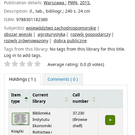
Publication details:
Warszawa :
PWN,
2015.
Description:
il., tab., bibliogr.; 240 s. 24 cm
ISBN:
9788301182380
Subject(s):
województwo zachodniopomorskie
obszar wiejski
agroturystyka
rozwój gospodarczy
rozwój zrównoważony
dobra publiczne
Tags from this library:
No tags from this library for this title.
Log in to add tags.
Star ratings
Average rating: 0.0 (0 votes)
Holdings
( 1 )
Comments ( 0 )
Item
Current
Call
type
library
number
Holdings
Biblioteka
37.230
Instytutu
(
Browse
(Opens below)
Ekonomiki
shelf
)
Książki
Rolnictwa i