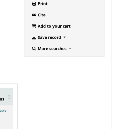
Print
Cite
Add to your cart
Save record
More searches
us
below)
lable