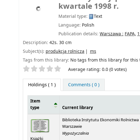
kwartale 1998 r.
Material type:
Text
Language:
Polish
Publication details:
Warszawa :
FAPA,
1
Description:
42s. 30 cm
Subject(s):
produkcja rolnicza
ms
Tags from this library:
No tags from this library for this t
Star ratings
Average rating: 0.0 (0 votes)
Holdings
( 1 )
Comments ( 0 )
Item
type
Current library
Holdings
Biblioteka Instytutu Ekonomiki Rolnictwa
Warszawie
Wypożyczalnia
Książki