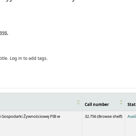
998.
itle.
Log in to add tags.
Call number
Stat
(Opens 
 i Gospodarki Żywnościowej PIB w
32.756 (
Browse shelf
)
Avai