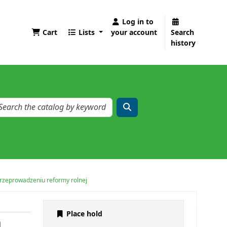
Log in to
Cart
Lists
your account
Search
history
przeprowadzeniu reformy rolnej
Place hold
h