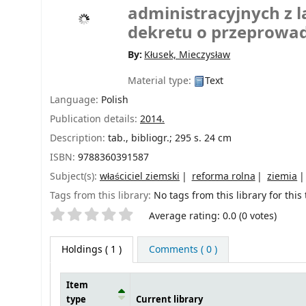
administracyjnych z l
dekretu o przeprowad
By:
Kłusek, Mieczysław
Material type:
Text
Language:
Polish
Publication details:
2014.
Description:
tab., bibliogr.; 295 s. 24 cm
ISBN:
9788360391587
Subject(s):
właściciel ziemski
reforma rolna
ziemia
Tags from this library:
No tags from this library for this t
Star ratings
Average rating: 0.0 (0 votes)
Holdings
( 1 )
Comments ( 0 )
Item
type
Current library