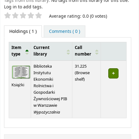
Tags from this library:
No tags from this library for this title.
Log in to add tags.
Star ratings
Average rating: 0.0 (0 votes)
Holdings
( 1 )
Comments ( 0 )
Item
Current
Call
type
library
number
Holdings
Biblioteka
31.225
Instytutu
(
Browse
(Opens below)
Ekonomiki
shelf
)
Książki
Rolnictwa i
Gospodarki
Żywnościowej PIB
w Warszawie
Wypożyczalnia