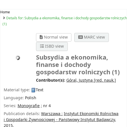
Home
Details for:
Subsydia a ekonomika, finanse i dochody gospodarstw rolniczych
(1)
Normal view
MARC view
ISBD view
Subsydia a ekonomika,
finanse i dochody
gospodarstw rolniczych (1)
Contributor(s):
Góral, Justyna
[red. nauk.]
Material type:
Text
Language:
Polish
Series:
Monografie
; nr 4
Publication details:
Warszawa :
Instytut Ekonomiki Rolnictwa
i Gospodarki Żywnościowej - Państwowy Instytut Badawczy,
2015.