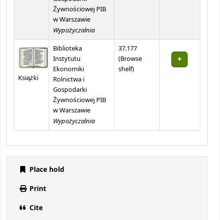
Żywnościowej PIB
w Warszawie
Wypożyczalnia
Biblioteka
37.177
Instytutu
(
Browse
(Opens below)
Ekonomiki
shelf
)
Książki
Rolnictwa i
Gospodarki
Żywnościowej PIB
w Warszawie
Wypożyczalnia
Place hold
Print
Cite