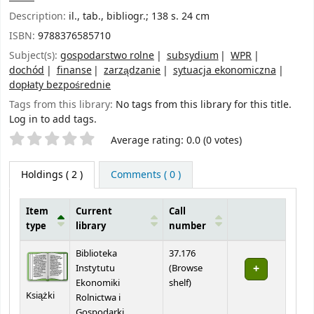
Description:
il., tab., bibliogr.; 138 s. 24 cm
ISBN:
9788376585710
Subject(s):
gospodarstwo rolne
subsydium
WPR
dochód
finanse
zarządzanie
sytuacja ekonomiczna
dopłaty bezpośrednie
Tags from this library:
No tags from this library for this title.
Log in to add tags.
Star ratings
Average rating: 0.0 (0 votes)
Holdings
( 2 )
Comments ( 0 )
Item
Current
Call
type
library
number
Holdings
Biblioteka
37.176
Instytutu
(
Browse
(Opens below)
Ekonomiki
shelf
)
Książki
Rolnictwa i
Gospodarki