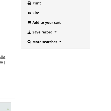
Print
Cite
Add to your cart
Save record
More searches
ylia
ia
e