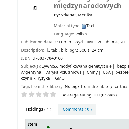
międzynarodowych
By:
Szkarłat, Monika
Material type:
Text
Language:
Polish
Publication details:
Lublin :
Wyd. UMCS w Lublinie,
2011
Description:
il., tab., bibliogr.; 500 s. 24 cm
ISBN:
9788377840160
Subject(s):
żywność modyfikowana genetycznie
bezpi
Argentyna
Afryka Południowa
Chiny
USA
bezpie
czynniki ryzyka
GMO
Tags from this library:
No tags from this library for this t
Star ratings
Average rating: 0.0 (0 votes)
Holdings
( 1 )
Comments ( 0 )
Item