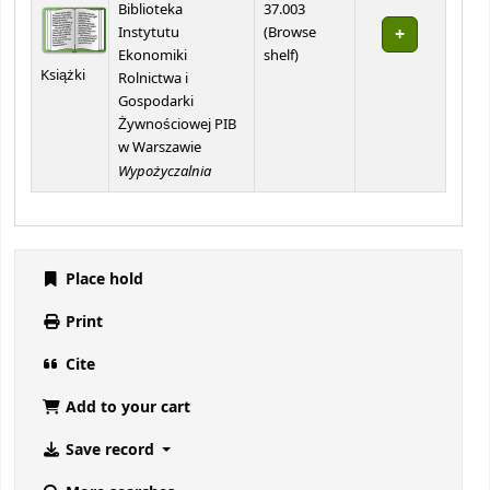
Biblioteka
37.003
Instytutu
(
Browse
(Opens below)
Ekonomiki
shelf
)
Książki
Rolnictwa i
Gospodarki
Żywnościowej PIB
w Warszawie
Wypożyczalnia
Place hold
Print
Cite
Add to your cart
Save record