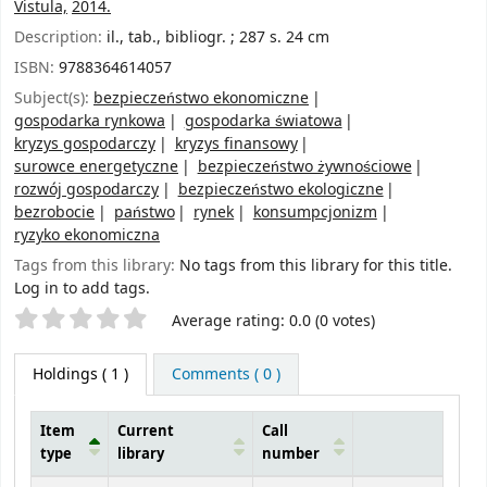
Vistula,
2014.
Description:
il., tab., bibliogr. ; 287 s. 24 cm
ISBN:
9788364614057
Subject(s):
bezpieczeństwo ekonomiczne
gospodarka rynkowa
gospodarka światowa
kryzys gospodarczy
kryzys finansowy
surowce energetyczne
bezpieczeństwo żywnościowe
rozwój gospodarczy
bezpieczeństwo ekologiczne
bezrobocie
państwo
rynek
konsumpcjonizm
ryzyko ekonomiczna
Tags from this library:
No tags from this library for this title.
Log in to add tags.
Star ratings
Average rating: 0.0 (0 votes)
Holdings
( 1 )
Comments ( 0 )
Item
Current
Call
type
library
number
Holdings