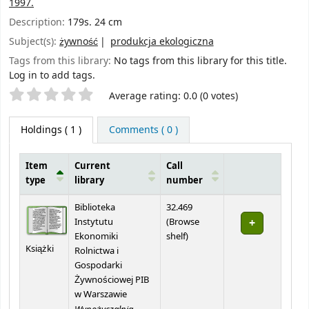
1997.
Description:
179s. 24 cm
Subject(s):
żywność
produkcja ekologiczna
Tags from this library:
No tags from this library for this title.
Log in to add tags.
Star ratings
Average rating: 0.0 (0 votes)
Holdings
( 1 )
Comments ( 0 )
Item
Current
Call
type
library
number
Holdings
Biblioteka
32.469
Instytutu
(
Browse
(Opens below)
Ekonomiki
shelf
)
Książki
Rolnictwa i
Gospodarki
Żywnościowej PIB
w Warszawie