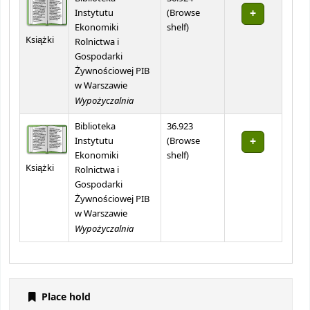
Instytutu
(
Browse
(Opens below)
Ekonomiki
shelf
)
Książki
Rolnictwa i
Gospodarki
Żywnościowej PIB
w Warszawie
Wypożyczalnia
Biblioteka
36.923
Instytutu
(
Browse
(Opens below)
Ekonomiki
shelf
)
Książki
Rolnictwa i
Gospodarki
Żywnościowej PIB
w Warszawie
Wypożyczalnia
Place hold