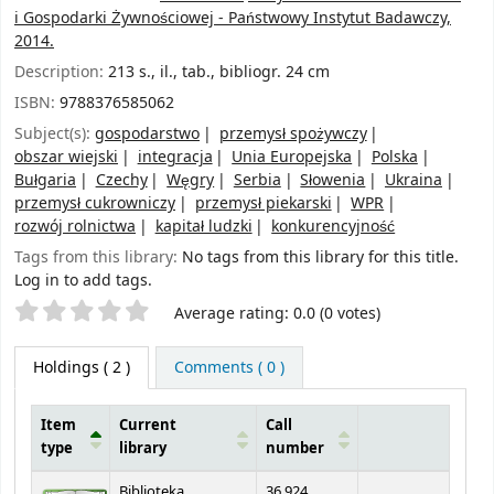
i Gospodarki Żywnościowej - Państwowy Instytut Badawczy,
2014.
Description:
213 s., il., tab., bibliogr. 24 cm
ISBN:
9788376585062
Subject(s):
gospodarstwo
przemysł spożywczy
obszar wiejski
integracja
Unia Europejska
Polska
Bułgaria
Czechy
Węgry
Serbia
Słowenia
Ukraina
przemysł cukrowniczy
przemysł piekarski
WPR
rozwój rolnictwa
kapitał ludzki
konkurencyjność
Tags from this library:
No tags from this library for this title.
Log in to add tags.
Star ratings
Average rating: 0.0 (0 votes)
Holdings
( 2 )
Comments ( 0 )
Item
Current
Call
type
library
number
Holdings
Biblioteka
36.924