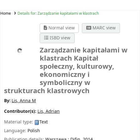
Home
Details for:
Zarządzanie kapitałami w klastrach
Normal view
MARC view
ISBD view
Zarządzanie kapitałami w
klastrach
Kapitał
społeczny, kulturowy,
ekonomiczny i
symboliczny w
strukturach klastrowych
By:
Lis, Anna M
Contributor(s):
Lis, Adrian
Material type:
Text
Language:
Polish
Publication details:
Warszawa :
Difin,
2014.