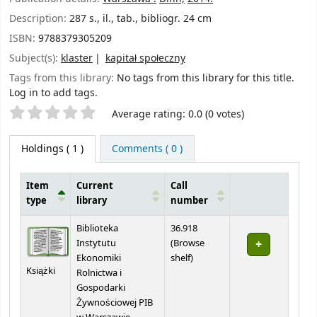
Description:
287 s., il., tab., bibliogr. 24 cm
ISBN:
9788379305209
Subject(s):
klaster
kapitał społeczny
Tags from this library:
No tags from this library for this title.
Log in to add tags.
Star ratings
Average rating: 0.0 (0 votes)
Holdings
( 1 )
Comments ( 0 )
Item
Current
Call
type
library
number
Holdings
Biblioteka
36.918
Instytutu
(
Browse
(Opens below)
Ekonomiki
shelf
)
Książki
Rolnictwa i
Gospodarki
Żywnościowej PIB