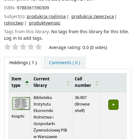
ISBN:
9788361590309
Subject(s):
produkcja roślinna
produkcja zwierzęca
rolnictwo
produktywność
Tags from this library:
No tags from this library for this title.
Log in to add tags.
Star ratings
Average rating: 0.0 (0 votes)
Holdings
( 1 )
Comments ( 0 )
Item
Current
Call
type
library
number
Holdings
Biblioteka
36.907
Instytutu
(
Browse
(Opens below)
Ekonomiki
shelf
)
Książki
Rolnictwa i
Gospodarki
Żywnościowej PIB
w Warszawie