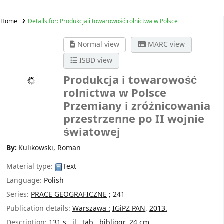
Home
Details for:
Produkcja i towarowość rolnictwa w Polsce
Normal view
MARC view
ISBD view
Produkcja i towarowość
rolnictwa w Polsce
Przemiany i zróżnicowania
przestrzenne po II wojnie
światowej
By:
Kulikowski, Roman
Material type:
Text
Language:
Polish
Series:
PRACE GEOGRAFICZNE
; 241
Publication details:
Warszawa :
IGiPZ PAN,
2013.
Description:
131 s., il., tab., bibliogr. 24 cm