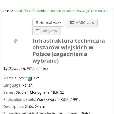
Home
Details for:
Infrastruktura techniczna obszarów wiejskich w Polsce
Normal view
MARC view
ISBD view
Infrastruktura techniczna
obszarów wiejskich w
Polsce
(zagadnienia
wybrane)
By:
Zawadzki, Włodzimierz
Material type:
Text
Language:
Polish
Series:
Studia i Monografie / IERiGŻ
Publication details:
Warszawa :
IERiGŻ,
1991.
Description:
210s. 24 cm
Subject(s):
infrastruktura techniczna
wieś
Polska