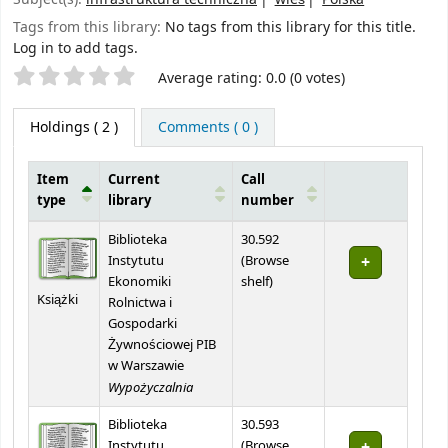
Tags from this library:
No tags from this library for this title.
Log in to add tags.
Star ratings
Average rating: 0.0 (0 votes)
Holdings
( 2 )
Comments ( 0 )
Item
Current
Call
type
library
number
Holdings
Biblioteka
30.592
Instytutu
(
Browse
(Opens below)
Ekonomiki
shelf
)
Książki
Rolnictwa i
Gospodarki
Żywnościowej PIB
w Warszawie
Wypożyczalnia
Biblioteka
30.593
Instytutu
(
Browse