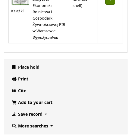
(Opens below)
Ekonomiki
shelf
)
Książki
Rolnictwa i
Gospodarki
Żywnościowej PIB
w Warszawie
Wypożyczalnia
Place hold
Print
Cite
Add to your cart
Save record
More searches