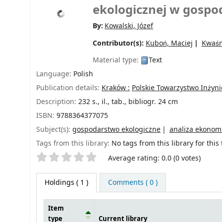
ekologicznej w gospo
By:
Kowalski, Józef
Contributor(s):
Kuboń, Maciej
Kwaśn
Material type:
Text
Language:
Polish
Publication details:
Kraków :
Polskie Towarzystwo Inżynie
Description:
232 s., il., tab., bibliogr. 24 cm
ISBN:
9788364377075
Subject(s):
gospodarstwo ekologiczne
analiza ekonom
Tags from this library:
No tags from this library for this t
Star ratings
Average rating: 0.0 (0 votes)
Holdings
( 1 )
Comments ( 0 )
Item
type
Current library