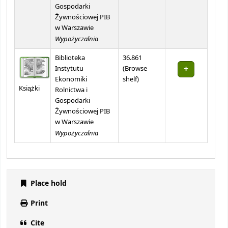
Gospodarki
Żywnościowej PIB
w Warszawie
Wypożyczalnia
Biblioteka
36.861
Instytutu
(
Browse
(Opens below)
Ekonomiki
shelf
)
Książki
Rolnictwa i
Gospodarki
Żywnościowej PIB
w Warszawie
Wypożyczalnia
Place hold
Print
Cite