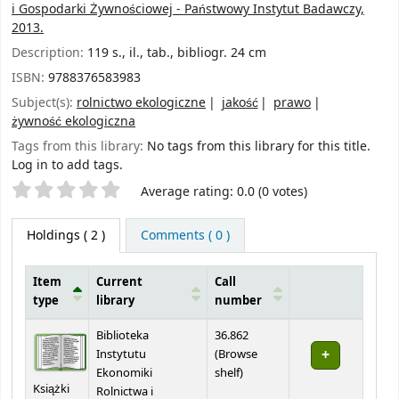
i Gospodarki Żywnościowej - Państwowy Instytut Badawczy,
2013.
Description:
119 s., il., tab., bibliogr. 24 cm
ISBN:
9788376583983
Subject(s):
rolnictwo ekologiczne
jakość
prawo
żywność ekologiczna
Tags from this library:
No tags from this library for this title.
Log in to add tags.
Star ratings
Average rating: 0.0 (0 votes)
Holdings
( 2 )
Comments ( 0 )
Item
Current
Call
type
library
number
Holdings
Biblioteka
36.862
Instytutu
(
Browse
(Opens below)
Ekonomiki
shelf
)
Książki
Rolnictwa i