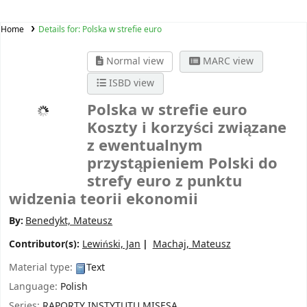
Home
Details for:
Polska w strefie euro
Normal view
MARC view
ISBD view
Polska w strefie euro
Koszty i korzyści związane
z ewentualnym
przystąpieniem Polski do
strefy euro z punktu
widzenia teorii ekonomii
By:
Benedykt, Mateusz
Contributor(s):
Lewiński, Jan
Machaj, Mateusz
Material type:
Text
Language:
Polish
Series:
RAPORTY INSTYTUTU MISESA