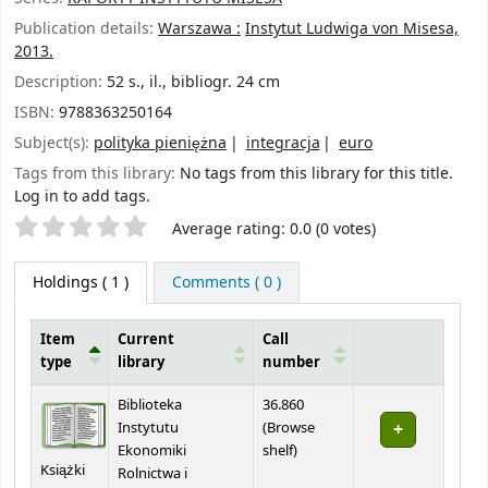
Publication details:
Warszawa :
Instytut Ludwiga von Misesa,
2013.
Description:
52 s., il., bibliogr. 24 cm
ISBN:
9788363250164
Subject(s):
polityka pieniężna
integracja
euro
Tags from this library:
No tags from this library for this title.
Log in to add tags.
Star ratings
Average rating: 0.0 (0 votes)
Holdings
( 1 )
Comments ( 0 )
Item
Current
Call
type
library
number
Holdings
Biblioteka
36.860
Instytutu
(
Browse
(Opens below)
Ekonomiki
shelf
)
Książki
Rolnictwa i