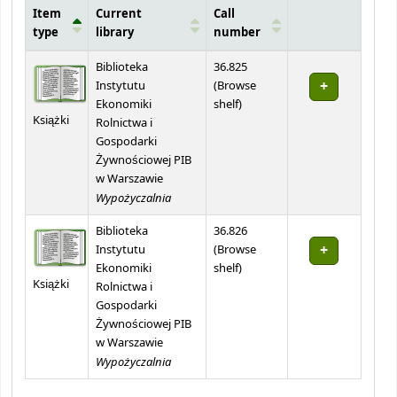
Item
Current
Call
type
library
number
Holdings
Biblioteka
36.825
Instytutu
(
Browse
(Opens below)
Ekonomiki
shelf
)
Książki
Rolnictwa i
Gospodarki
Żywnościowej PIB
w Warszawie
Wypożyczalnia
Biblioteka
36.826
Instytutu
(
Browse
(Opens below)
Ekonomiki
shelf
)
Książki
Rolnictwa i
Gospodarki
Żywnościowej PIB
w Warszawie
Wypożyczalnia