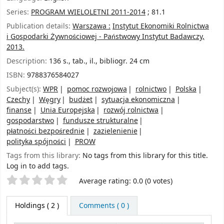
Series:
PROGRAM WIELOLETNI 2011-2014
; 81.1
Publication details:
Warszawa :
Instytut Ekonomiki Rolnictwa
i Gospodarki Żywnościowej - Państwowy Instytut Badawczy,
2013.
Description:
136 s., tab., il., bibliogr. 24 cm
ISBN:
9788376584027
Subject(s):
WPR
pomoc rozwojowa
rolnictwo
Polska
Czechy
Węgry
budżet
sytuacja ekonomiczna
finanse
Unia Europejska
rozwój rolnictwa
gospodarstwo
fundusze strukturalne
płatności bezpośrednie
zazielenienie
polityka spójności
PROW
Tags from this library:
No tags from this library for this title.
Log in to add tags.
Star ratings
Average rating: 0.0 (0 votes)
Holdings
( 2 )
Comments ( 0 )