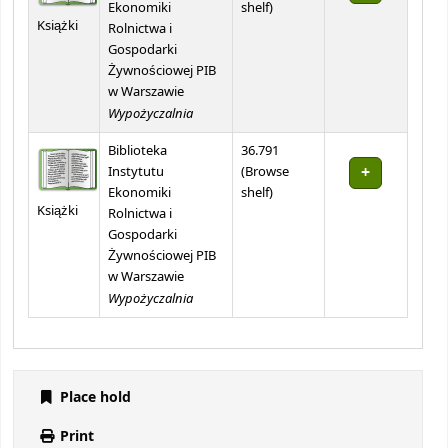
(Opens below)
Ekonomiki
shelf
)
Książki
Rolnictwa i
Gospodarki
Żywnościowej PIB
w Warszawie
Wypożyczalnia
Biblioteka
36.791
Instytutu
(
Browse
(Opens below)
Ekonomiki
shelf
)
Książki
Rolnictwa i
Gospodarki
Żywnościowej PIB
w Warszawie
Wypożyczalnia
Place hold
Print