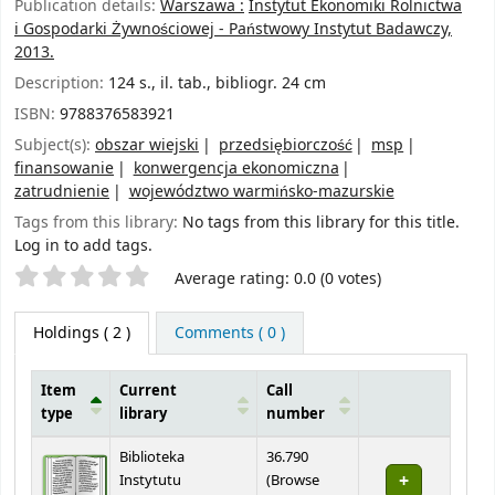
Publication details:
Warszawa :
Instytut Ekonomiki Rolnictwa
i Gospodarki Żywnościowej - Państwowy Instytut Badawczy,
2013.
Description:
124 s., il. tab., bibliogr. 24 cm
ISBN:
9788376583921
Subject(s):
obszar wiejski
przedsiębiorczość
msp
finansowanie
konwergencja ekonomiczna
zatrudnienie
województwo warmińsko-mazurskie
Tags from this library:
No tags from this library for this title.
Log in to add tags.
Star ratings
Average rating: 0.0 (0 votes)
Holdings
( 2 )
Comments ( 0 )
Item
Current
Call
type
library
number
Holdings
Biblioteka
36.790
Instytutu
(
Browse