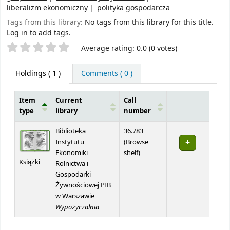
liberalizm ekonomiczny
polityka gospodarcza
Tags from this library:
No tags from this library for this title.
Log in to add tags.
Star ratings
Average rating: 0.0 (0 votes)
Holdings
( 1 )
Comments ( 0 )
Item
Current
Call
type
library
number
Holdings
Biblioteka
36.783
Instytutu
(
Browse
(Opens below)
Ekonomiki
shelf
)
Książki
Rolnictwa i
Gospodarki
Żywnościowej PIB
w Warszawie
Wypożyczalnia