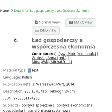
Home
Details for:
Ład gospodarczy a współczesna ekonomia
Normal view
MARC view
ISBD view
Ład gospodarczy a
współczesna ekonomia
Contributor(s):
Pysz, Piotr
[red. nauk.]
Grabska, Anna
[red.]
Moszyński, Michał
[red.]
Material type:
Text
Language:
Polish
Publication details:
Warszawa :
PWN,
2014.
Description:
283 s., il., tab., bibliogr. 24 cm
ISBN:
9788301174286
Subject(s):
polityka społeczna
polityka ekonomiczna
gospodarka
transformacja systemowa