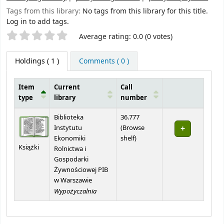
Tags from this library:
No tags from this library for this title.
Log in to add tags.
Star ratings
Average rating: 0.0 (0 votes)
Holdings
( 1 )
Comments ( 0 )
Item
Current
Call
type
library
number
Holdings
Biblioteka
36.777
Instytutu
(
Browse
(Opens below)
Ekonomiki
shelf
)
Książki
Rolnictwa i
Gospodarki
Żywnościowej PIB
w Warszawie
Wypożyczalnia