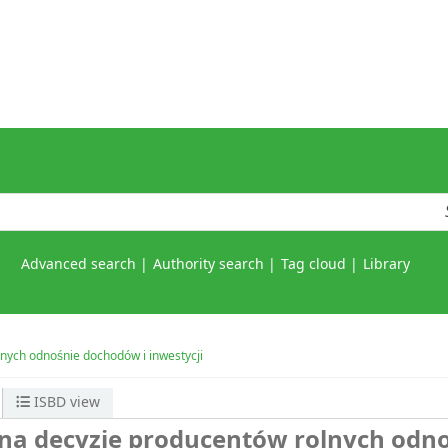
Advanced search
Authority search
Tag cloud
Library
lnych odnośnie dochodów i inwestycji
ISBD view
j na decyzje producentów rolnych odn