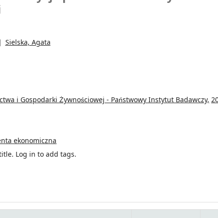
i
Sielska, Agata
ictwa i Gospodarki Żywnościowej - Państwowy Instytut Badawczy,
2
enta ekonomiczna
itle.
Log in to add tags.