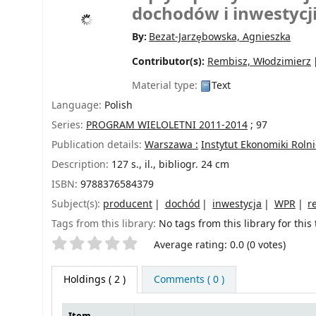
dochodów i inwestycj
By:
Bezat-Jarzębowska, Agnieszka
Contributor(s):
Rembisz, Włodzimierz
Material type:
Text
Language:
Polish
Series:
PROGRAM WIELOLETNI 2011-2014
; 97
Publication details:
Warszawa :
Instytut Ekonomiki Roln
Description:
127 s., il., bibliogr. 24 cm
ISBN:
9788376584379
Subject(s):
producent
dochód
inwestycja
WPR
r
Tags from this library:
No tags from this library for this t
Star ratings
Average rating: 0.0 (0 votes)
Holdings
( 2 )
Comments ( 0 )