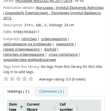
Series:
PROGRAM WIELOLETNI 2011-2014
; nr 93
Publication details:
Warszawa :
Instytut Ekonomiki Rolnictwa
i Gospodarki Żywnościowej - Państwowy Instytut Badawczy,
2013.
Description:
214 s., tab., il., bibliogr. 24 cm
ISBN:
9788376584317
Subject(s):
rolnictwo
zrównoważenie
oddziaływanie na środowisko
nawożenie
rozwój zrównoważony
dochód
rolnictwo zrównoważone
cross-compliance
gospodarstwo wielkoobszarowe
Tags from this library:
No tags from this library for this title.
Log in to add tags.
Star ratings
Average rating: 0.0 (0 votes)
Holdings
( 2 )
Comments ( 0 )
Item
Current
Call
type
library
number