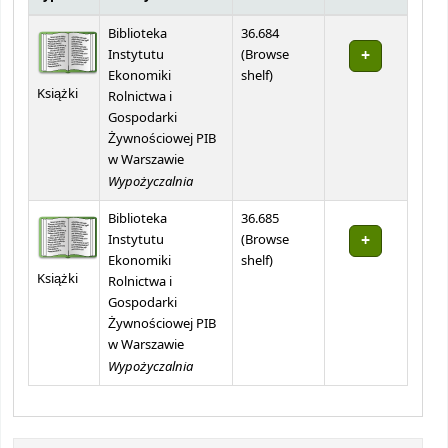
Holdings
Biblioteka
36.684
Instytutu
(
Browse
(Opens below)
Ekonomiki
shelf
)
Książki
Rolnictwa i
Gospodarki
Żywnościowej PIB
w Warszawie
Wypożyczalnia
Biblioteka
36.685
Instytutu
(
Browse
(Opens below)
Ekonomiki
shelf
)
Książki
Rolnictwa i
Gospodarki
Żywnościowej PIB
w Warszawie
Wypożyczalnia