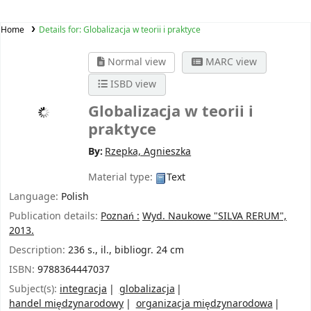
Home
Details for:
Globalizacja w teorii i praktyce
Normal view
MARC view
ISBD view
Globalizacja w teorii i
praktyce
By:
Rzepka, Agnieszka
Material type:
Text
Language:
Polish
Publication details:
Poznań :
Wyd. Naukowe "SILVA RERUM",
2013.
Description:
236 s., il., bibliogr. 24 cm
ISBN:
9788364447037
Subject(s):
integracja
globalizacja
handel międzynarodowy
organizacja międzynarodowa