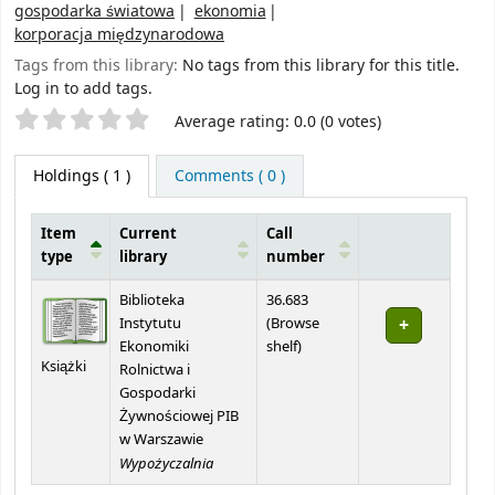
gospodarka światowa
ekonomia
korporacja międzynarodowa
Tags from this library:
No tags from this library for this title.
Log in to add tags.
Star ratings
Average rating: 0.0 (0 votes)
Holdings
( 1 )
Comments ( 0 )
Item
Current
Call
type
library
number
Holdings
Biblioteka
36.683
Instytutu
(
Browse
(Opens below)
Ekonomiki
shelf
)
Książki
Rolnictwa i
Gospodarki
Żywnościowej PIB
w Warszawie
Wypożyczalnia