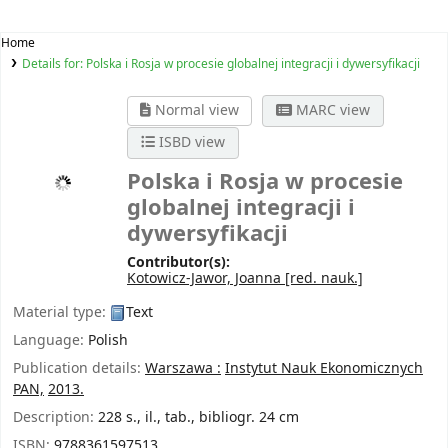
Home
Details for:
Polska i Rosja w procesie globalnej integracji i dywersyfikacji
Normal view
MARC view
ISBD view
Polska i Rosja w procesie
globalnej integracji i
dywersyfikacji
Contributor(s):
Kotowicz-Jawor, Joanna
[red. nauk.]
Material type:
Text
Language:
Polish
Publication details:
Warszawa :
Instytut Nauk Ekonomicznych
PAN,
2013.
Description:
228 s., il., tab., bibliogr. 24 cm
ISBN:
9788361597513