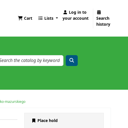
Log in to
Cart
Lists
your account
Search
history
ńsko-mazurskiego
Place hold
m