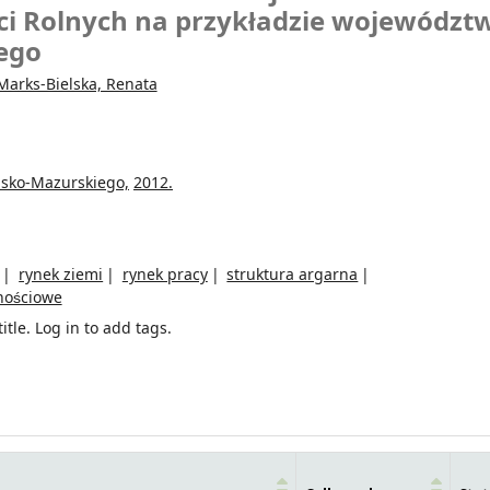
i Rolnych na przykładzie województ
ego
Marks-Bielska, Renata
sko-Mazurskiego,
2012.
rynek ziemi
rynek pracy
struktura argarna
snościowe
itle.
Log in to add tags.