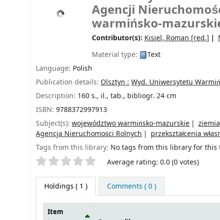
Agencji Nieruchomośc
warmińsko-mazurski
Contributor(s):
Kisiel, Roman
[red.]
Material type:
Text
Language:
Polish
Publication details:
Olsztyn :
Wyd. Uniwersytetu Warmiń
Description:
160 s., il., tab., bibliogr. 24 cm
ISBN:
9788372997913
Subject(s):
województwo warmińsko-mazurskie
ziemia
Agencja Nieruchomości Rolnych
przekształcenia wła
Tags from this library:
No tags from this library for this t
Star ratings
Average rating: 0.0 (0 votes)
Holdings
( 1 )
Comments ( 0 )
Item