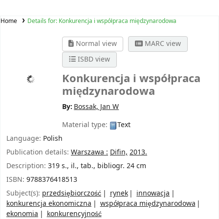
Home
Details for:
Konkurencja i współpraca międzynarodowa
Normal view
MARC view
ISBD view
Konkurencja i współpraca
międzynarodowa
By:
Bossak, Jan W
Material type:
Text
Language:
Polish
Publication details:
Warszawa :
Difin,
2013.
Description:
319 s., il., tab., bibliogr. 24 cm
ISBN:
9788376418513
Subject(s):
przedsiębiorczość
rynek
innowacja
konkurencja ekonomiczna
współpraca międzynarodowa
ekonomia
konkurencyjność