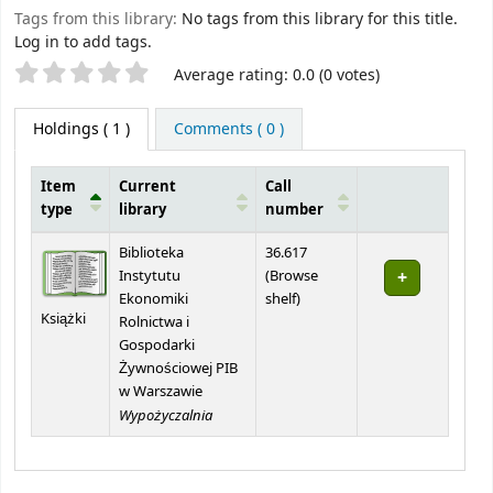
Tags from this library:
No tags from this library for this title.
Log in to add tags.
Star ratings
Average rating: 0.0 (0 votes)
Holdings
( 1 )
Comments ( 0 )
Item
Current
Call
type
library
number
Holdings
Biblioteka
36.617
Instytutu
(
Browse
(Opens below)
Ekonomiki
shelf
)
Książki
Rolnictwa i
Gospodarki
Żywnościowej PIB
w Warszawie
Wypożyczalnia