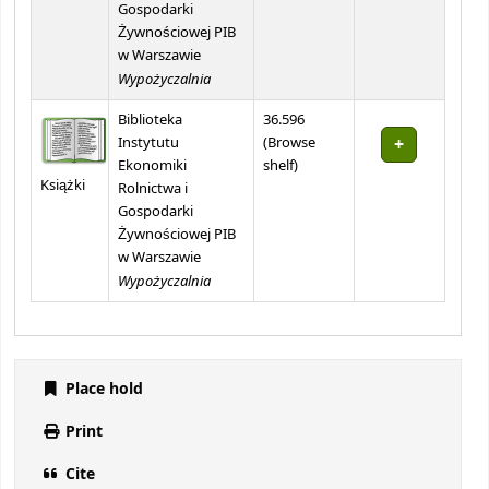
Gospodarki
Żywnościowej PIB
w Warszawie
Wypożyczalnia
Biblioteka
36.596
Instytutu
(
Browse
(Opens below)
Ekonomiki
shelf
)
Książki
Rolnictwa i
Gospodarki
Żywnościowej PIB
w Warszawie
Wypożyczalnia
Place hold
Print
Cite