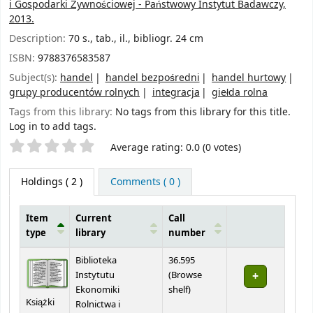
i Gospodarki Żywnościowej - Państwowy Instytut Badawczy,
2013.
Description:
70 s., tab., il., bibliogr. 24 cm
ISBN:
9788376583587
Subject(s):
handel
handel bezpośredni
handel hurtowy
grupy producentów rolnych
integracja
giełda rolna
Tags from this library:
No tags from this library for this title.
Log in to add tags.
Star ratings
Average rating: 0.0 (0 votes)
Holdings
( 2 )
Comments ( 0 )
Item
Current
Call
type
library
number
Holdings
Biblioteka
36.595
Instytutu
(
Browse
(Opens below)
Ekonomiki
shelf
)
Książki
Rolnictwa i