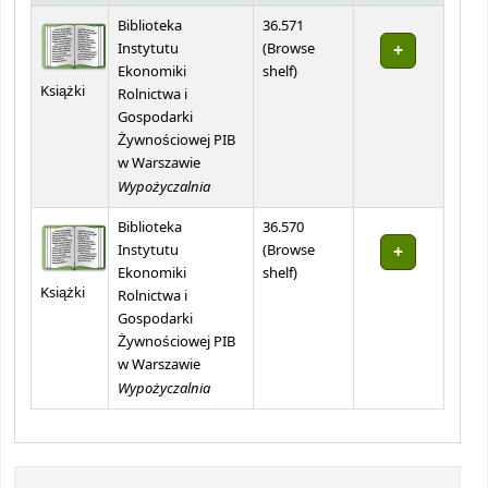
Holdings
Biblioteka
36.571
Instytutu
(
Browse
(Opens below)
Ekonomiki
shelf
)
Książki
Rolnictwa i
Gospodarki
Żywnościowej PIB
w Warszawie
Wypożyczalnia
Biblioteka
36.570
Instytutu
(
Browse
(Opens below)
Ekonomiki
shelf
)
Książki
Rolnictwa i
Gospodarki
Żywnościowej PIB
w Warszawie
Wypożyczalnia