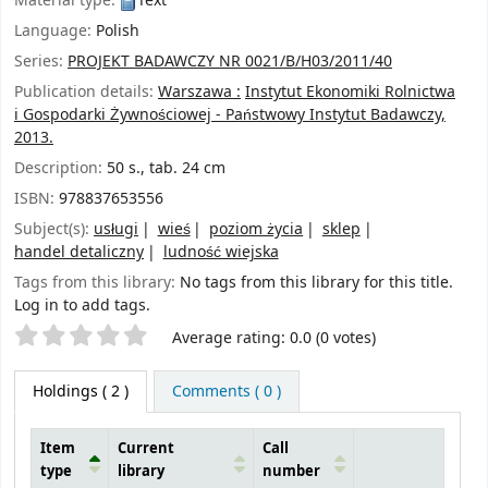
Material type:
Text
Language:
Polish
Series:
PROJEKT BADAWCZY NR 0021/B/H03/2011/40
Publication details:
Warszawa :
Instytut Ekonomiki Rolnictwa
i Gospodarki Żywnościowej - Państwowy Instytut Badawczy,
2013.
Description:
50 s., tab. 24 cm
ISBN:
978837653556
Subject(s):
usługi
wieś
poziom życia
sklep
handel detaliczny
ludność wiejska
Tags from this library:
No tags from this library for this title.
Log in to add tags.
Star ratings
Average rating: 0.0 (0 votes)
Holdings
( 2 )
Comments ( 0 )
Item
Current
Call
type
library
number