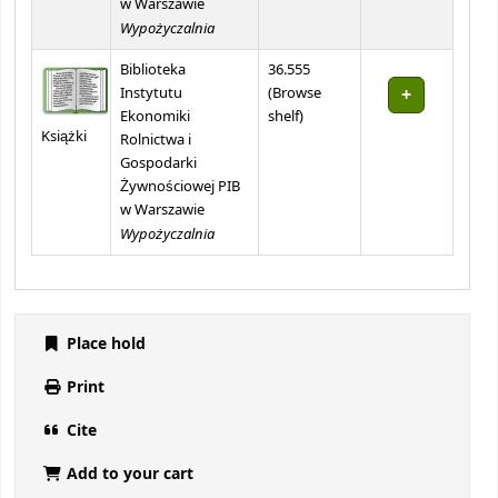
w Warszawie
Wypożyczalnia
Biblioteka
36.555
Instytutu
(
Browse
(Opens below)
Ekonomiki
shelf
)
Książki
Rolnictwa i
Gospodarki
Żywnościowej PIB
w Warszawie
Wypożyczalnia
Place hold
Print
Cite
Add to your cart