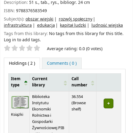
Description:
51 s., tab., rys., bibliogr. 24 cm
ISBN:
9788376583549
Subject(s):
obszar wiejski
rozwój społeczny
infrastruktura
edukacja
kapitał ludzki
ludność wiejska
Tags from this library:
No tags from this library for this title.
Log in to add tags.
Star ratings
Average rating: 0.0 (0 votes)
Holdings
( 2 )
Comments ( 0 )
Item
Current
Call
type
library
number
Holdings
Biblioteka
36.554
Instytutu
(
Browse
(Opens below)
Ekonomiki
shelf
)
Książki
Rolnictwa i
Gospodarki
Żywnościowej PIB