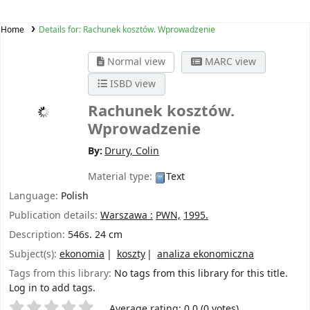
Home
Details for:
Rachunek kosztów. Wprowadzenie
Normal view
MARC view
ISBD view
Rachunek kosztów.
Wprowadzenie
By:
Drury, Colin
Material type:
Text
Language:
Polish
Publication details:
Warszawa :
PWN,
1995.
Description:
546s. 24 cm
Subject(s):
ekonomia
koszty
analiza ekonomiczna
Tags from this library:
No tags from this library for this title.
Log in to add tags.
Star ratings
Average rating: 0.0 (0 votes)