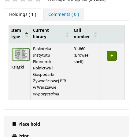
Holdings
( 1 )
Comments ( 0 )
Item
Current
Call
type
library
number
Holdings
Biblioteka
31.860
Instytutu
(
Browse
(Opens below)
Ekonomiki
shelf
)
Książki
Rolnictwa i
Gospodarki
Żywnościowej PIB
w Warszawie
Wypożyczalnia
Place hold
Print