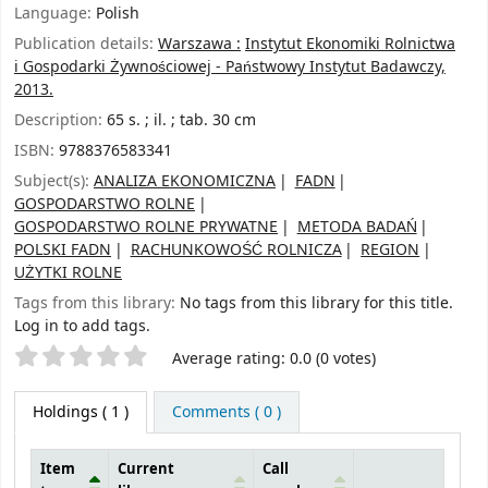
Language:
Polish
Publication details:
Warszawa :
Instytut Ekonomiki Rolnictwa
i Gospodarki Żywnościowej - Państwowy Instytut Badawczy,
2013.
Description:
65 s. ; il. ; tab. 30 cm
ISBN:
9788376583341
Subject(s):
ANALIZA EKONOMICZNA
FADN
GOSPODARSTWO ROLNE
GOSPODARSTWO ROLNE PRYWATNE
METODA BADAŃ
POLSKI FADN
RACHUNKOWOŚĆ ROLNICZA
REGION
UŻYTKI ROLNE
Tags from this library:
No tags from this library for this title.
Log in to add tags.
Star ratings
Average rating: 0.0 (0 votes)
Holdings
( 1 )
Comments ( 0 )
Item
Current
Call