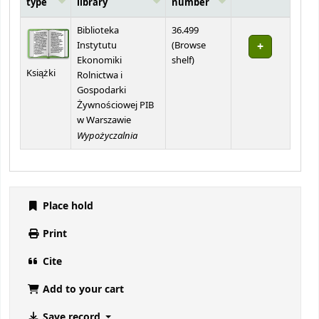
type
library
number
Holdings
Biblioteka
36.499
Instytutu
(
Browse
(Opens below)
Ekonomiki
shelf
)
Książki
Rolnictwa i
Gospodarki
Żywnościowej PIB
w Warszawie
Wypożyczalnia
Place hold
Print
Cite
Add to your cart
Save record