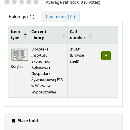
Star ratings
Average rating: 0.0 (0 votes)
Holdings
( 1 )
Comments ( 0 )
Item
Current
Call
type
library
number
Holdings
Biblioteka
31.431
Instytutu
(
Browse
(Opens below)
Ekonomiki
shelf
)
Książki
Rolnictwa i
Gospodarki
Żywnościowej PIB
w Warszawie
Wypożyczalnia
Place hold