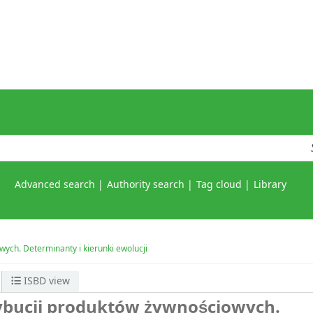
Advanced search
Authority search
Tag cloud
Library
ych. Determinanty i kierunki ewolucji
ISBD view
ybucji produktów żywnościowych.