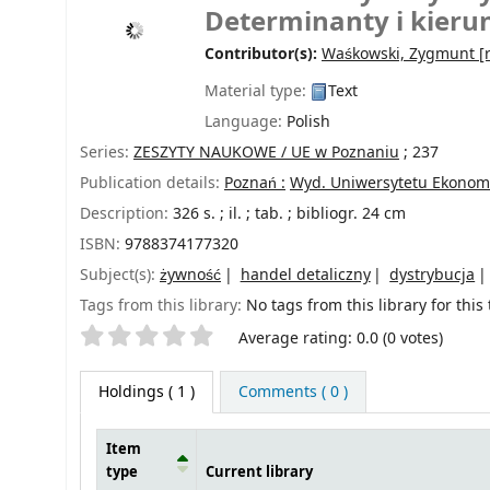
Determinanty i kierun
Contributor(s):
Waśkowski, Zygmunt
[r
Material type:
Text
Language:
Polish
Series:
ZESZYTY NAUKOWE / UE w Poznaniu
; 237
Publication details:
Poznań :
Wyd. Uniwersytetu Ekonom
Description:
326 s. ; il. ; tab. ; bibliogr. 24 cm
ISBN:
9788374177320
Subject(s):
żywność
handel detaliczny
dystrybucja
Tags from this library:
No tags from this library for this t
Star ratings
Average rating: 0.0 (0 votes)
Holdings
( 1 )
Comments ( 0 )
Item
type
Current library