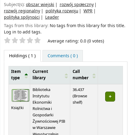
Subject(s):
obszar wiejski
rozwój społeczny
rozwój regionalny
polityka rozwoju
WPR
polityka spójności
Leader
Tags from this library:
No tags from this library for this title.
Log in to add tags.
Star ratings
Average rating: 0.0 (0 votes)
Holdings
( 1 )
Comments ( 0 )
Item
Current
Call
type
library
number
Holdings
Biblioteka
36.437
Instytutu
(
Browse
(Opens below)
Ekonomiki
shelf
)
Książki
Rolnictwa i
Gospodarki
Żywnościowej PIB
w Warszawie
Wypożyczalnia