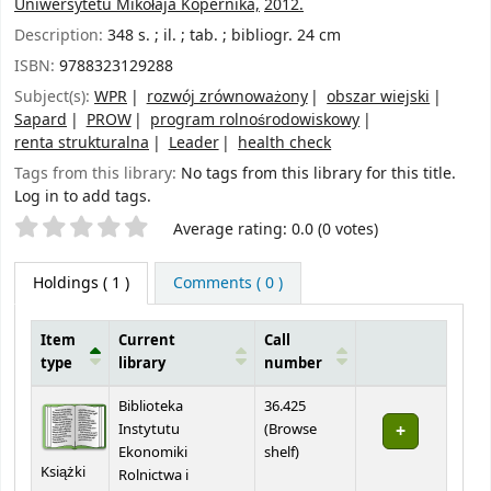
Uniwersytetu Mikołaja Kopernika,
2012.
Description:
348 s. ; il. ; tab. ; bibliogr. 24 cm
ISBN:
9788323129288
Subject(s):
WPR
rozwój zrównoważony
obszar wiejski
Sapard
PROW
program rolnośrodowiskowy
renta strukturalna
Leader
health check
Tags from this library:
No tags from this library for this title.
Log in to add tags.
Star ratings
Average rating: 0.0 (0 votes)
Holdings
( 1 )
Comments ( 0 )
Item
Current
Call
type
library
number
Holdings
Biblioteka
36.425
Instytutu
(
Browse
(Opens below)
Ekonomiki
shelf
)
Książki
Rolnictwa i