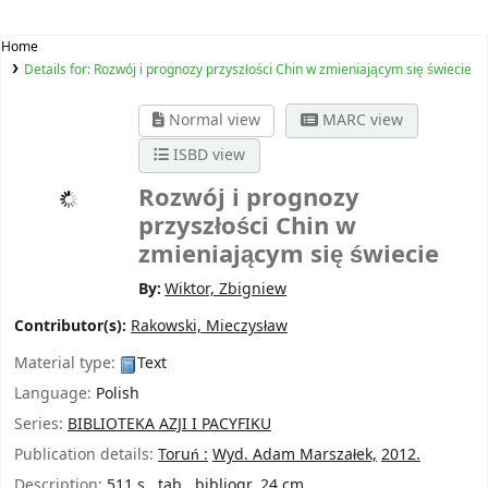
Home
Details for:
Rozwój i prognozy przyszłości Chin w zmieniającym się świecie
Normal view
MARC view
ISBD view
Rozwój i prognozy
przyszłości Chin w
zmieniającym się świecie
By:
Wiktor, Zbigniew
Contributor(s):
Rakowski, Mieczysław
Material type:
Text
Language:
Polish
Series:
BIBLIOTEKA AZJI I PACYFIKU
Publication details:
Toruń :
Wyd. Adam Marszałek,
2012.
Description:
511 s., tab., bibliogr. 24 cm