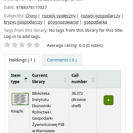
ISBN:
9788376117027
Subject(s):
Chiny
rozwój społeczny
rozwój gospodarczy
kryzys gospodarczy
prognozowanie
gospodarka
Tags from this library:
No tags from this library for this title.
Log in to add tags.
Star ratings
Average rating: 0.0 (0 votes)
Holdings
( 1 )
Comments ( 0 )
Item
Current
Call
type
library
number
Holdings
Biblioteka
36.372
Instytutu
(
Browse
(Opens below)
Ekonomiki
shelf
)
Książki
Rolnictwa i
Gospodarki
Żywnościowej PIB
w Warszawie