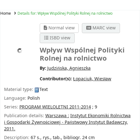
Home
Details for:
Wpływ Wspólnej Polityki Rolnej na rolnictwo
Normal view
MARC view
ISBD view
Wpływ Wspólnej Polityki
Rolnej na rolnictwo
By:
Judzińska, Agnieszka
Contributor(s):
Łopaciuk, Wiesław
Material type:
Text
Language:
Polish
Series:
PROGRAM WIELOLETNI 2011-2014
; 9
Publication details:
Warszawa :
Instytut Ekonomiki Rolnictwa
i Gospodarki Żywnościowej - Państwowy Instytut Badawczy,
2011.
Description:
67 s., rys., tab., bibliogr. 24 cm