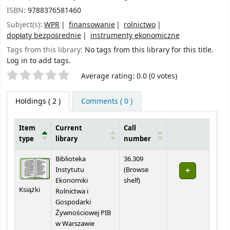
ISBN:
9788376581460
Subject(s):
WPR
finansowanie
rolnictwo
dopłaty bezpośrednie
instrumenty ekonomiczne
Tags from this library:
No tags from this library for this title.
Log in to add tags.
Star ratings
Average rating: 0.0 (0 votes)
Holdings
( 2 )
Comments ( 0 )
Item
Current
Call
type
library
number
Holdings
Biblioteka
36.309
Instytutu
(
Browse
(Opens below)
Ekonomiki
shelf
)
Książki
Rolnictwa i
Gospodarki
Żywnościowej PIB
w Warszawie