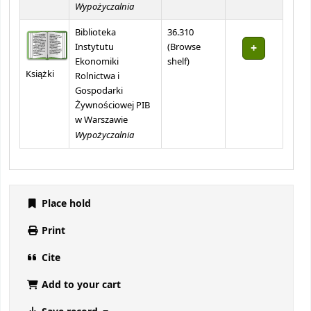
Wypożyczalnia
Biblioteka
36.310
Instytutu
(
Browse
(Opens below)
Ekonomiki
shelf
)
Książki
Rolnictwa i
Gospodarki
Żywnościowej PIB
w Warszawie
Wypożyczalnia
Place hold
Print
Cite
Add to your cart